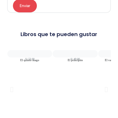
Enviar
Libros que te pueden gustar
S/
53.00
S/
49.00
S
El quinto mago
El principito
El valiente