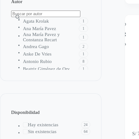
Autor
Agata Krolak
1
Ana María Pavez
1
Ana María Pavez y
1
Constanza Recart
Andrea Gago
2
Anke De Vries
1
Antonio Rubio
8
Beatriz Giménez de Ory
1
Becky Urbina
1
Bernardita Ojeda
1
Cally Stronk
2
Canizales
1
Carmen Olivari
1
Disponibilidad
Cocoretto
1
Daniel Piqueras
1
Hay existencias
24
David Wapner
1
Sin existencias
64
S/
7
Didi Grau
4