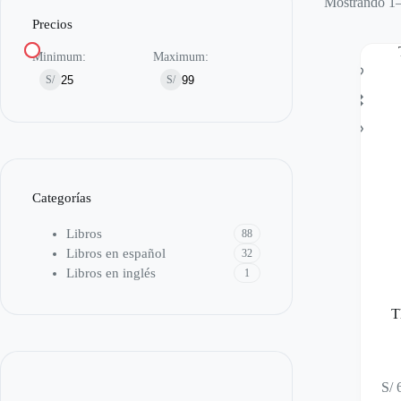
Mostrando 1–
Precios
Minimum:
Maximum:
S/
S/
Categorías
Libros
88
Libros en español
32
Libros en inglés
1
T
S/
6