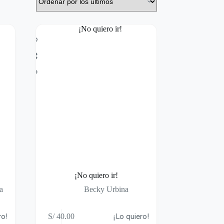
¡No quiero ir!
a
Becky Urbina
ro!
S/
40.00
¡Lo quiero!