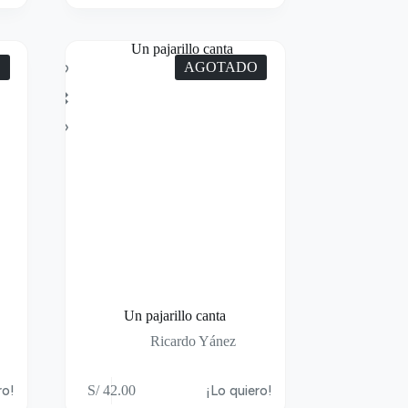
O
AGOTADO
Un pajarillo canta
Ricardo Yánez
ro!
S/
42.00
¡Lo quiero!