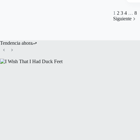
Yolanda Reyes
1
1
2
3
4
…
8
Siguiente
Tendencia ahora