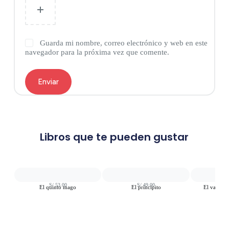
Guarda mi nombre, correo electrónico y web en este
navegador para la próxima vez que comente.
Enviar
Libros que te pueden gustar
S/
53.00
S/
49.00
S
El quinto mago
El principito
El valiente