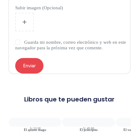
Subir imagen (Opcional)
Guarda mi nombre, correo electrónico y web en este
navegador para la próxima vez que comente.
Enviar
Libros que te pueden gustar
S/
53.00
S/
49.00
S
El quinto mago
El principito
El valiente