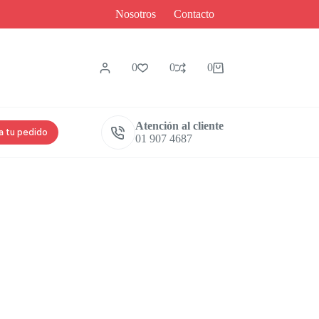
Nosotros
Contacto
0
0
0
Carro
de
compra
Atención al cliente
a tu pedido
01 907 4687