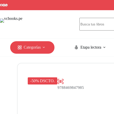
Categorías
Etapa lectora
-50% DSCTO.
9788469847985