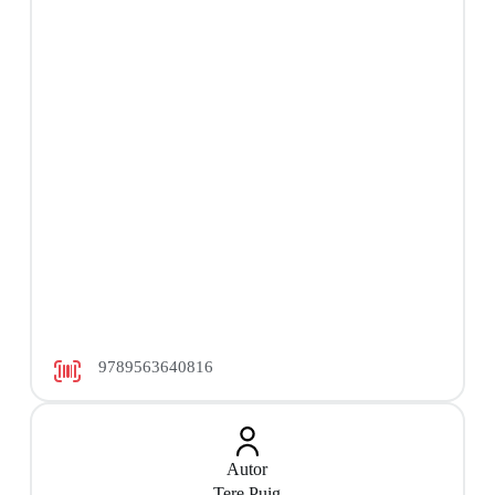
9789563640816
Autor
Tere Puig