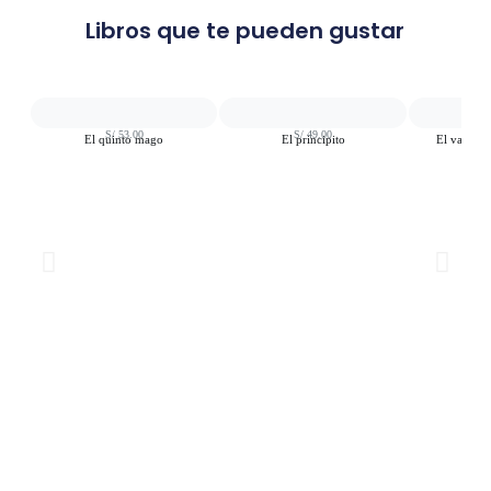
Libros que te pueden gustar
S/
53.00
S/
49.00
S
El quinto mago
El principito
El valiente