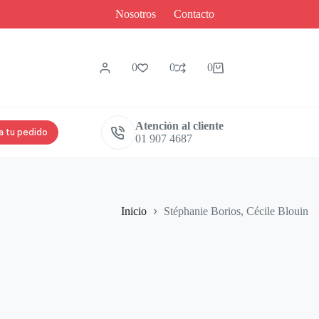
Nosotros
Contacto
0
0
0
Carro
de
compra
Atención al cliente
a tu pedido
01 907 4687
Inicio
Stéphanie Borios, Cécile Blouin