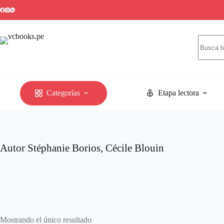
Saltar
AGOTADO
al
contenido
Sin
resultad
Categorías
Etapa lectora
Autor
Stéphanie Borios, Cécile Blouin
Mostrando el único resultado