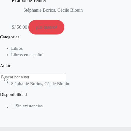
El árbol de Yeniret
Stéphanie Borios, Cécile Blouin
S/
56.00
¡Lo quiero!
Categorías
Libros
Libros en español
Autor
Stéphanie Borios, Cécile Blouin
Disponibilidad
Sin existencias