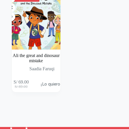
Ali the great and dinosaur
mistake
Saadia Faruqi
S/
69.00
¡Lo quiero!
S/
89.00