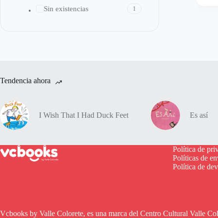
Sin existencias
1
Tendencia ahora
I Wish That I Had Duck Feet
Es así
Política de pri
Políticas de en
Política de de
Vcbooks by Valle Colorete, es una marca del Centro Cultural Valle Co