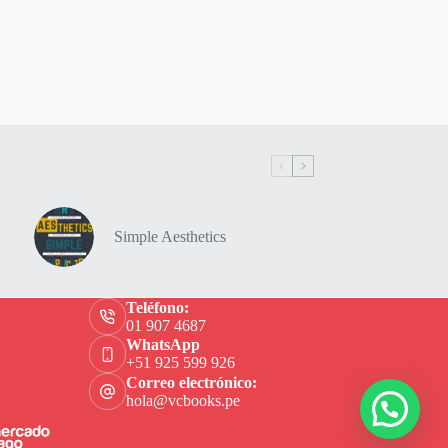
Simple Aesthetics
Teléfono:
01 907 4687
WhatsApp
+51 925 599 926
Correo electrónico:
hola@vcbooks.pe