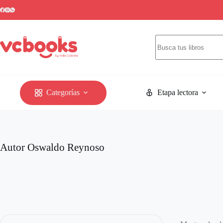
Saltar
al
contenido
Sin
resultados
Categorías
Etapa lectora
Autor
Oswaldo Reynoso