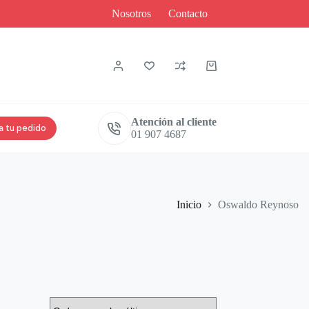
Nosotros
Contacto
Carro
de
compra
Atención al cliente
a tu pedido
01 907 4687
Inicio
Oswaldo Reynoso