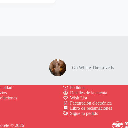
Go Where The Love Is
vacidad
Pedidos
víos
Detalles de la cuenta
voluciones
Wish List
Facturación electrónica
Libro de reclamaciones
Sigue tu pedido
lorete © 2026