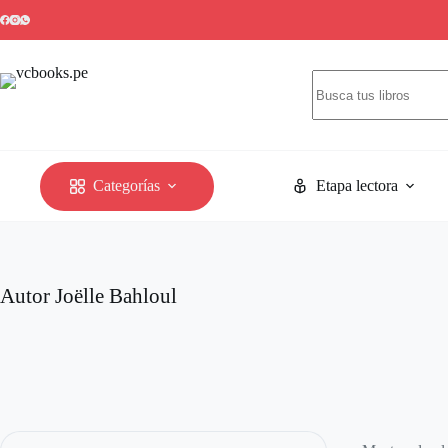
Saltar
al
contenido
Sin
resultados
Categorías
Etapa lectora
Autor
Joëlle Bahloul