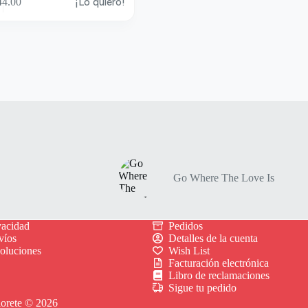
4.00
¡Lo quiero!
Go Where The Love Is
vacidad
Pedidos
víos
Detalles de la cuenta
voluciones
Wish List
Facturación electrónica
Libro de reclamaciones
Sigue tu pedido
lorete © 2026