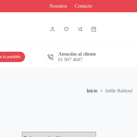
Nosotros
Contacto
Carro
de
compra
Atención al cliente
a tu pedido
01 907 4687
Inicio
Joëlle Bahloul