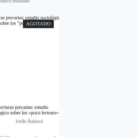
único resultado
AGOTADO
ecturas precarias: estudio
ógico sobre los «poco lectores»
Joëlle Bahloul