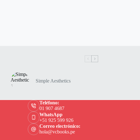
Simple Aesthetics
Teléfono:
01 907 4687
WhatsApp
+51 925 599 926
Correo electrónico:
hola@vcbooks.pe