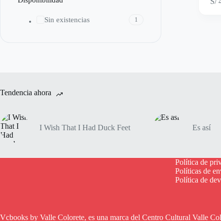
Disponibilidad
S/
4
Sin existencias
1
Tendencia ahora
I Wish That I Had Duck Feet
Es así
Política de pri
Políticas de en
Política de de
Vcbooks by Valle Colorete, es una marca del Centro Cultural Valle Co