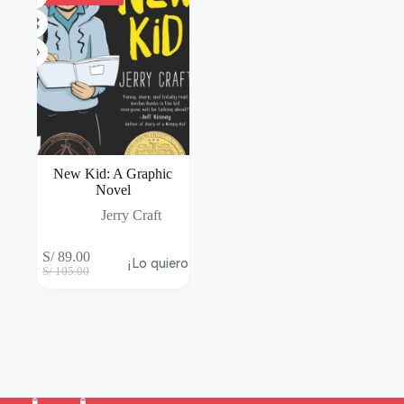
New Kid: A Graphic
Novel
Jerry Craft
S/
89.00
¡Lo quiero!
S/
105.00