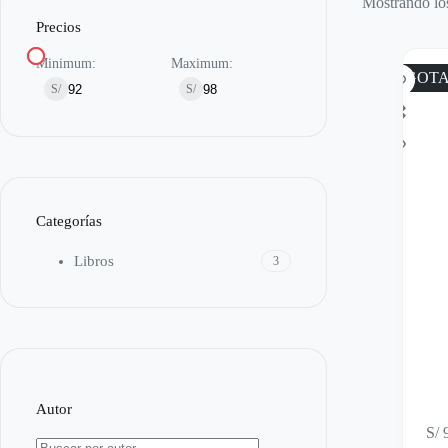
Mostrando los
Precios
Minimum:
Maximum:
AGOT
S/
S/
Categorías
Libros
3
Autor
S/
9