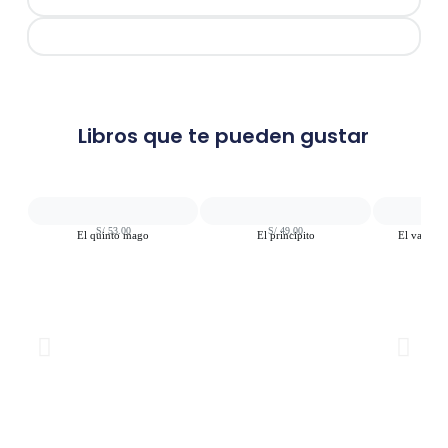
Libros que te pueden gustar
S/
53.00
S/
49.00
S
El quinto mago
El principito
El valiente