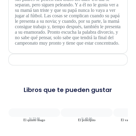
separan, pero siguen peleando. Y a él no le gusta ver a
su mamá tan triste y que su papá nunca lo vaya a ver
jugar al fútbol. Las cosas se complican cuando su papá
le presenta a su novia; y cuando, por su parte, la mamá
consigue trabajo y, tiempo después, también le presenta
a su enamorado. Pronto escucha la palabra divorcio, y
no sabe qué pensar, solo sabe que tendrá la final del
campeonato muy pronto y tiene que estar concentrado.
Libros que te pueden gustar
S/
53.00
S/
49.00
S
El quinto mago
El principito
El valiente