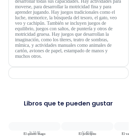
desarrollar todas sus capacidades. Hay actividades para
moverse, para desarrollar la motricidad fina y para
aprender jugando. Hay juegos tradicionales como el
luche, memorice, la búsqueda del tesoro, el gato, veo
veo y cachipún. También se incluyen juegos de
equilibrio, juegos con saltos, de puntería y otros de
motricidad gruesa. Hay juegos que desarrollan la
imaginación, como los títeres, teatro de sombras,
mímica, y actividades manuales como animales de
cartón, aviones de papel, estampado de manos y
muchos otros.
Libros que te pueden gustar
S/
53.00
S/
49.00
S
El quinto mago
El principito
El valiente