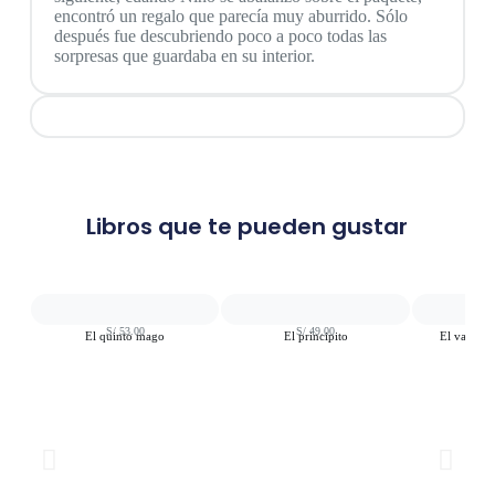
encontró un regalo que parecía muy aburrido. Sólo
después fue descubriendo poco a poco todas las
sorpresas que guardaba en su interior.
Libros que te pueden gustar
S/
53.00
S/
49.00
S
El quinto mago
El principito
El valiente