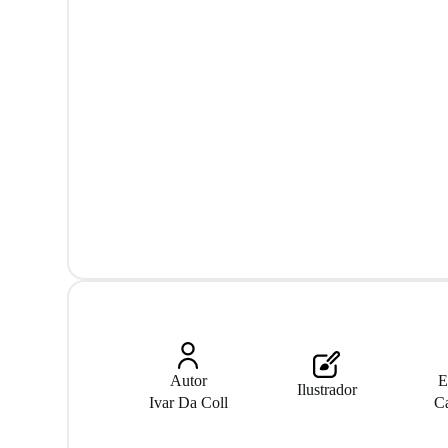
Autor
E
Ilustrador
Ivar Da Coll
C