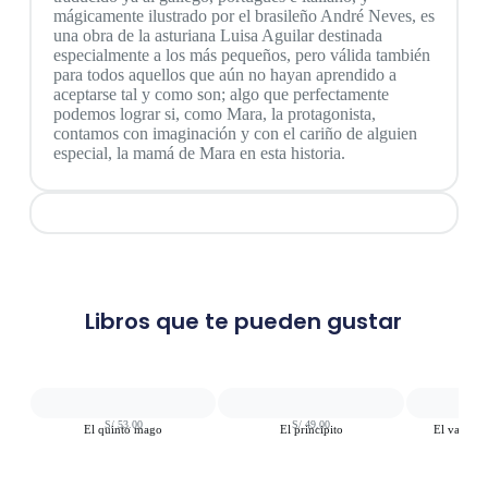
mágicamente ilustrado por el brasileño André Neves, es
una obra de la asturiana Luisa Aguilar destinada
especialmente a los más pequeños, pero válida también
para todos aquellos que aún no hayan aprendido a
aceptarse tal y como son; algo que perfectamente
podemos lograr si, como Mara, la protagonista,
contamos con imaginación y con el cariño de alguien
especial, la mamá de Mara en esta historia.
Libros que te pueden gustar
S/
53.00
S/
49.00
S
El quinto mago
El principito
El valiente