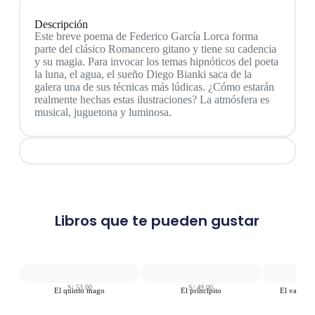
Descripción
Este breve poema de Federico García Lorca forma
parte del clásico Romancero gitano y tiene su cadencia
y su magia. Para invocar los temas hipnóticos del poeta
la luna, el agua, el sueño Diego Bianki saca de la
galera una de sus técnicas más lúdicas. ¿Cómo estarán
realmente hechas estas ilustraciones? La atmósfera es
musical, juguetona y luminosa.
Libros que te pueden gustar
S/
53.00
S/
49.00
S
El quinto mago
El principito
El valiente