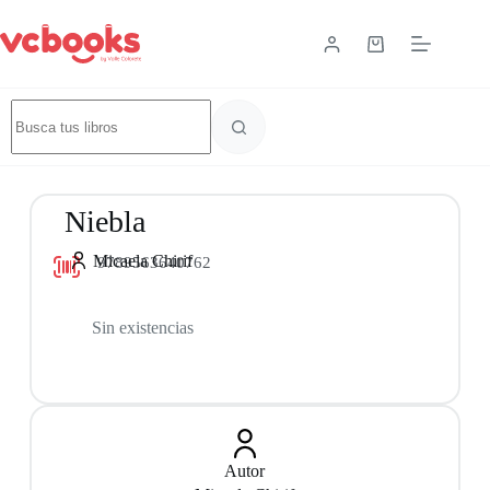
Niebla
Micaela Chirif
9789563640762
Sin existencias
Autor