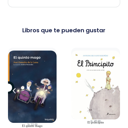
Libros que te pueden gustar
S/
49.00
El principito
S/
53.00
El quinto mago