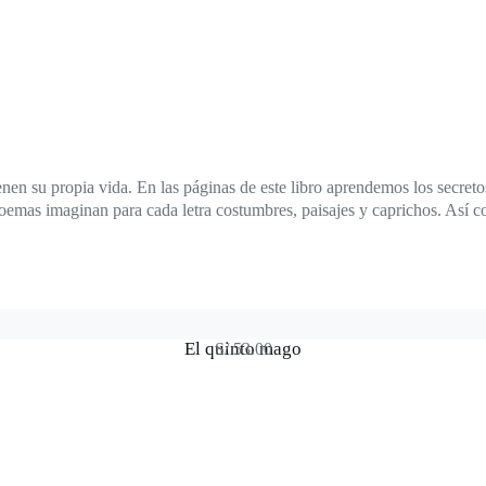
enen su propia vida. En las páginas de este libro aprendemos los secreto
oemas imaginan para cada letra costumbres, paisajes y caprichos. Así con
El quinto mago
S/
53.00