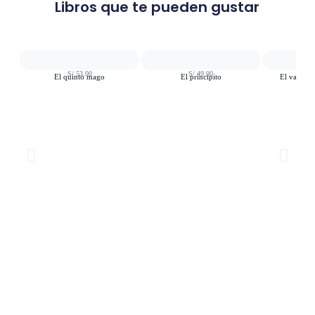
Libros que te pueden gustar
S/
53.00
S/
49.00
S
El quinto mago
El principito
El valiente