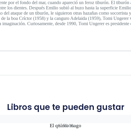
te por el fondo del mar, cuando apareció un feroz tiburón. El tiburón a
tre los dientes. Después Emilio subió al buzo hasta la superficie Emili
o del ataque de un tiburón, le siguieron otras hazañas como socorrista y
s de la boa Críctor (1958) y la canguro Adelaida (1959), Tomi Ungerer 
 la imaginación. Curiosamente, desde 1990, Tomi Ungerer es presidente 
Libros que te pueden gustar
El quinto mago
S/
53.00