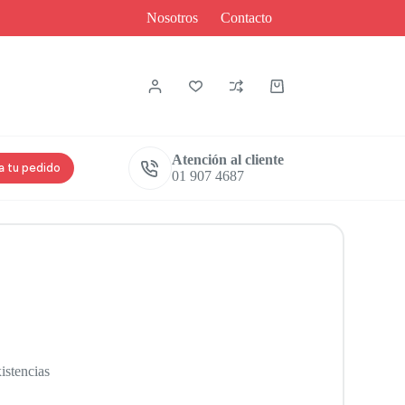
Nosotros
Contacto
Atención al cliente
a tu pedido
01 907 4687
istencias