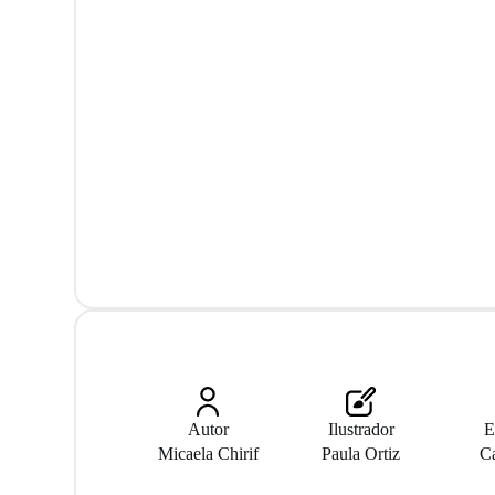
Autor
Ilustrador
E
Micaela Chirif
Paula Ortiz
C