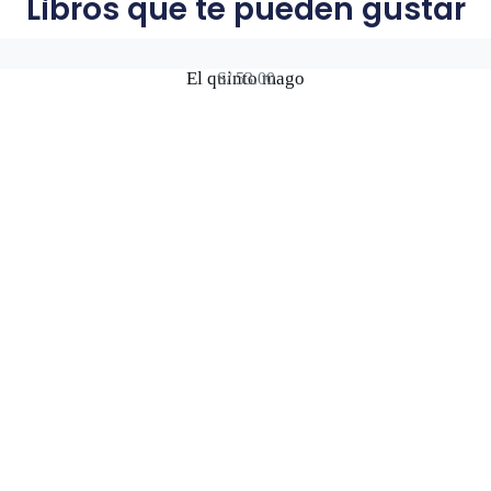
Libros que te pueden gustar
El quinto mago
S/
53.00