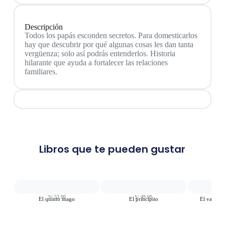
Descripción
Todos los papás esconden secretos. Para domesticarlos
hay que descubrir por qué algunas cosas les dan tanta
vergüenza; solo así podrás entenderlos. Historia
hilarante que ayuda a fortalecer las relaciones
familiares.
Libros que te pueden gustar
S/
53.00
S/
49.00
S
El quinto mago
El principito
El valiente