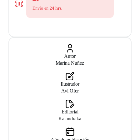
9788413430096
Envío en
24 hrs.
Autor
Marina Nuñez
Ilustrador
Avi Ofer
Editorial
Kalandraka
Año de publicación