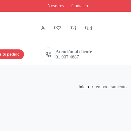
Nosotros
Contacto
0
0
0
Atención al cliente
a tu pedido
01 907 4687
Inicio
empoderamiento