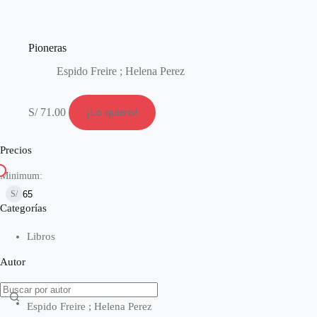
Pioneras
Espido Freire ; Helena Perez
S/
71.00
¡Lo quiero!
Precios
Minimum:
S/
Categorías
Libros
Autor
Espido Freire ; Helena Perez