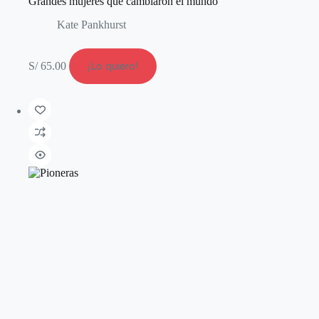
Grandes mujeres que cambiaron el mundo
Kate Pankhurst
S/
65.00
¡Lo quiero!