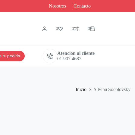
Nosotros
Contacto
0
0
0
Atención al cliente
a tu pedido
01 907 4687
Inicio
Silvina Socolovsky