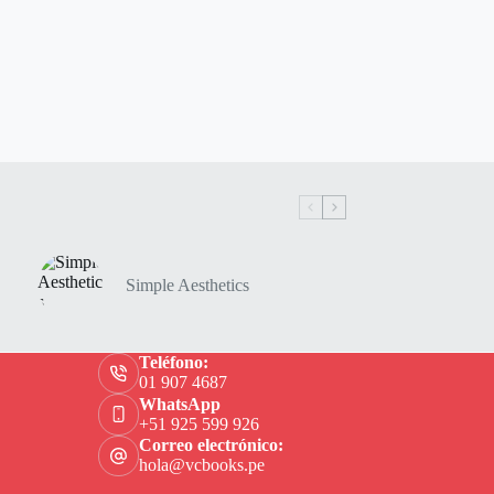
Simple Aesthetics
Teléfono:
01 907 4687
WhatsApp
+51 925 599 926
Correo electrónico:
hola@vcbooks.pe