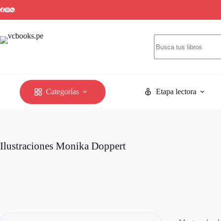
Saltar
al
contenido
Sin
resultados
Categorías
Etapa lectora
Ilustraciones
Monika Doppert