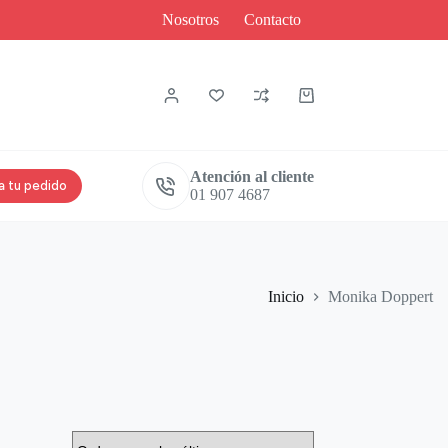
Nosotros
Contacto
Carro
de
compra
Atención al cliente
a tu pedido
01 907 4687
Inicio
Monika Doppert