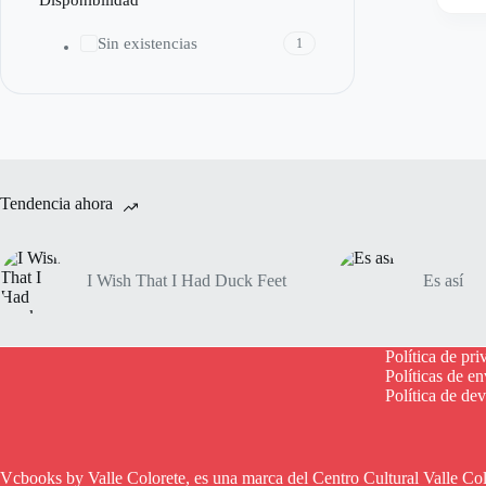
Disponibilidad
Sin existencias
1
Tendencia ahora
I Wish That I Had Duck Feet
Es así
Política de pri
Políticas de en
Política de de
Vcbooks by Valle Colorete, es una marca del Centro Cultural Valle Co